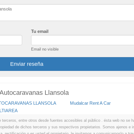
Tu email
Email no visible
Enviar reseña
 Autocaravanas Llansola
TOCARAVANAS LLANSOLA
Mudalcar Rent A Car
LTIAREA
erceros, entre otros desde fuentes accesibles al público . ésta web no se hace
propiedad de dichos terceros y sus respectivos propietarios. Somos ajenos e
a, rectificación o es usted el propietario, le invitamos a comunicarnoslo a tra