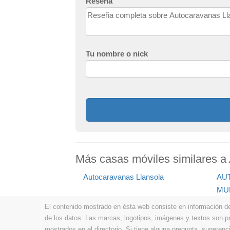
Reseña
Tu nombre o nick
Más casas móviles similares a
Autocaravanas Llansola
AU
MU
El contenido mostrado en ésta web consiste en información de t
de los datos. Las marcas, logotipos, imágenes y textos son 
mostrados en el directorio. Si tiene alguna pregunta, sugerenci