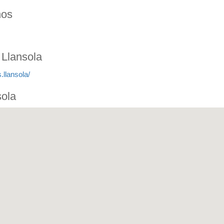
nos
 Llansola
llansola/
sola