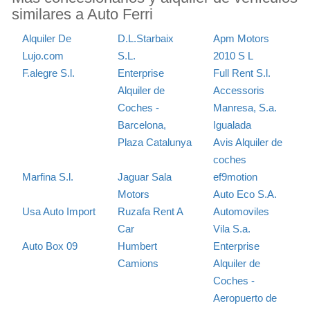
similares a Auto Ferri
Alquiler De
D.L.Starbaix
Apm Motors
Lujo.com
S.L.
2010 S L
F.alegre S.l.
Enterprise
Full Rent S.l.
Alquiler de
Accessoris
Coches -
Manresa, S.a.
Barcelona,
Igualada
Plaza Catalunya
Avis Alquiler de
coches
Marfina S.l.
Jaguar Sala
ef9motion
Motors
Auto Eco S.A.
Usa Auto Import
Ruzafa Rent A
Automoviles
Car
Vila S.a.
Auto Box 09
Humbert
Enterprise
Camions
Alquiler de
Coches -
Aeropuerto de