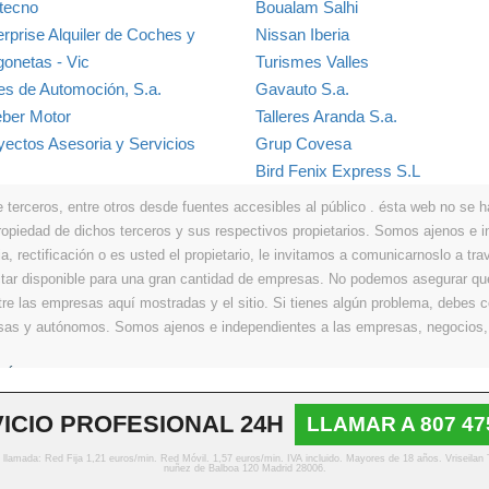
rtecno
Boualam Salhi
erprise Alquiler de Coches y
Nissan Iberia
gonetas - Vic
Turismes Valles
les de Automoción, S.a.
Gavauto S.a.
ber Motor
Talleres Aranda S.a.
yectos Asesoria y Servicios
Grup Covesa
Bird Fenix Express S.L
erceros, entre otros desde fuentes accesibles al público . ésta web no se hace
propiedad de dichos terceros y sus respectivos propietarios. Somos ajenos e
a, rectificación o es usted el propietario, le invitamos a comunicarnoslo a tra
r disponible para una gran cantidad de empresas. No podemos asegurar que 
ntre las empresas aquí mostradas y el sitio. Si tienes algún problema, debes
resas y autónomos. Somos ajenos e independientes a las empresas, negocios,
Últimos
|
Aviso legal
|
Política de privacidad
|
Política de cookies
|
Contacto
ICIO PROFESIONAL 24H
LLAMAR A 807 47
© Copyright 2013 - 2026 Todos los derechos reservados
o llamada: Red Fija 1,21 euros/min. Red Móvil. 1,57 euros/min. IVA incluido. Mayores de 18 años. Vriseilan
nuñez de Balboa 120 Madrid 28006.