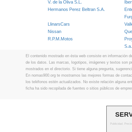
V. de la Oliva S.L.
Ibe
Hermanos Perez Beltran S.A.
Ent
Fur
LlinarsCars
Val
Nissan
Que
R.P.M.Motos
Pro
S.a.
El contenido mostrado en ésta web consiste en información de t
de los datos. Las marcas, logotipos, imágenes y textos son 
mostrados en el directorio. Si tiene alguna pregunta, sugerenci
En nomas900.org te mostramos las mejores formas de contacta
los teléfonos estén actualizados. No existe relación alguna e
ficha ha sido recopilada de fuentes o sitios públicos de emp
SERV
Publicidad. Preci