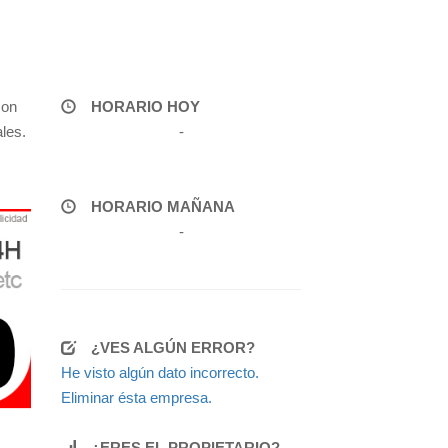
con
HORARIO HOY
les.
-
HORARIO MAÑANA
-
¿VES ALGÚN ERROR?
He visto algún dato incorrecto.
Eliminar ésta empresa.
¿ERES EL PROPIETARIO?