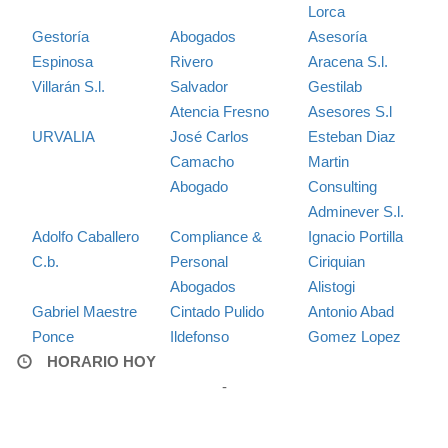
Lorca
Gestoría
Abogados
Asesoría
Espinosa
Rivero
Aracena S.l.
Villarán S.l.
Salvador
Gestilab
Atencia Fresno
Asesores S.l
URVALIA
José Carlos
Esteban Diaz
Camacho
Martin
Abogado
Consulting
Adminever S.l.
Adolfo Caballero
Compliance &
Ignacio Portilla
C.b.
Personal
Ciriquian
Abogados
Alistogi
Gabriel Maestre
Cintado Pulido
Antonio Abad
Ponce
Ildefonso
Gomez Lopez
HORARIO HOY
-