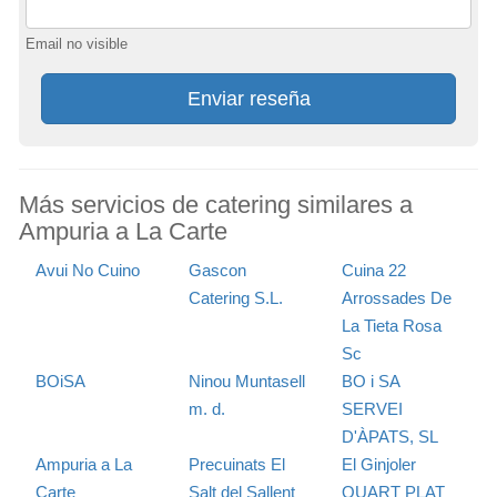
Email no visible
Enviar reseña
Más servicios de catering similares a
Ampuria a La Carte
Avui No Cuino
Gascon
Cuina 22
Catering S.L.
Arrossades De
La Tieta Rosa
Sc
BOiSA
Ninou Muntasell
BO i SA
m. d.
SERVEI
D'ÀPATS, SL
Ampuria a La
Precuinats El
El Ginjoler
Carte
Salt del Sallent
QUART PLAT