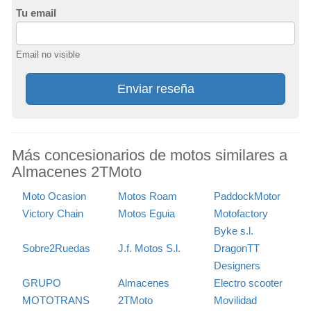
Tu email
Email no visible
Enviar reseña
Más concesionarios de motos similares a
Almacenes 2TMoto
Moto Ocasion
Motos Roam
PaddockMotor
Victory Chain
Motos Eguia
Motofactory
Byke s.l.
Sobre2Ruedas
J.f. Motos S.l.
DragonTT
Designers
GRUPO
Almacenes
Electro scooter
MOTOTRANS
2TMoto
Movilidad