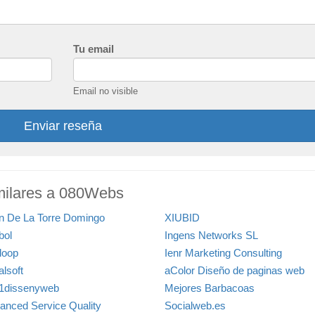
Tu email
Email no visible
Enviar reseña
milares a 080Webs
n De La Torre Domingo
XIUBID
bol
Ingens Networks SL
loop
Ienr Marketing Consulting
alsoft
aColor Diseño de paginas web
1dissenyweb
Mejores Barbacoas
anced Service Quality
Socialweb.es