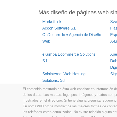
Más diseño de páginas web si
Markethink
Sve
Accon Software S.l.
Fla
OnDesarrollo « Agencia de Diseño
Esp
Web
X-Li
eKumba Ecommerce Solutions
Xpe
S.L.
Dab
Digi
Solointernet Web Hosting
Sig
Solutions, S.l.
El contenido mostrado en ésta web consiste en información de t
de los datos. Las marcas, logotipos, imágenes y textos son 
mostrados en el directorio. Si tiene alguna pregunta, sugerenci
En nomas900.org te mostramos las mejores formas de contacta
los teléfonos estén actualizados. No existe relación alguna e