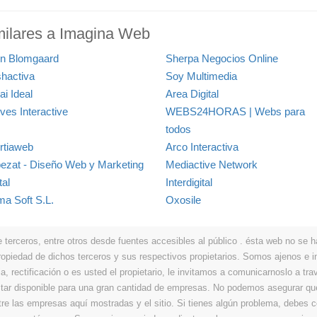
milares a Imagina Web
n Blomgaard
Sherpa Negocios Online
shactiva
Soy Multimedia
ai Ideal
Area Digital
ves Interactive
WEBS24HORAS | Webs para
todos
rtiaweb
Arco Interactiva
ezat - Diseño Web y Marketing
Mediactive Network
tal
Interdigital
ma Soft S.L.
Oxosile
erceros, entre otros desde fuentes accesibles al público . ésta web no se hace
propiedad de dichos terceros y sus respectivos propietarios. Somos ajenos e
a, rectificación o es usted el propietario, le invitamos a comunicarnoslo a tra
r disponible para una gran cantidad de empresas. No podemos asegurar que 
ntre las empresas aquí mostradas y el sitio. Si tienes algún problema, debes