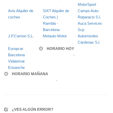
MotorSport
Avis Alquiler de
SIXT Alquiler de
Camps Auto-
coches
Coches |
Reparacio S.l.
Rambla -
Auca Services
Barcelona
Scp
J.P.Carrion S.L.
Metauto Motor
Automóviles
Cárdenas S.l.
Europcar
HORARIO HOY
Barcelona
-
Vidalomat
Ensanche
HORARIO MAÑANA
-
¿VES ALGÚN ERROR?