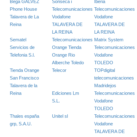
Bega GALVEZ
Sonseca i
Iberia
Phone House
Telecomunicaciones
Telecomunicaciones
Talavera de La
Vodafone
Vodafone
Reina
TALAVERA DE
TALAVERA DE
LA REINA
LA REINA
Sematel
Telecomunicaciones
Matrix System
Servicios de
Orange Tienda
Telecomunicaciones
Telefonia S.l.
Orange Rio
Vodafone
Alberche Toledo
TOLEDO
Tienda Orange
Telecor
TOPdigital
San Francisco
telecomunicaciones
Talavera de la
Madridejos
Reina
Ediciones Lm
Telecomunicaciones
S.L.
Vodafone
TOLEDO
Thales españa
Unitel sl
Telecomunicaciones
grp, S.A.U.
Vodafone
TALAVERA DE