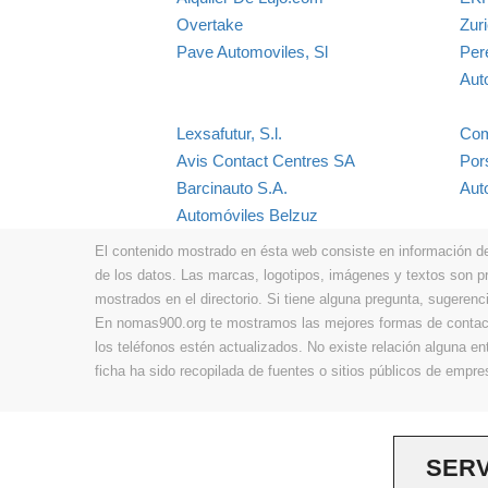
Overtake
Zuri
Pave Automoviles, Sl
Per
Aut
Lexsafutur, S.l.
Com
Avis Contact Centres SA
Por
Barcinauto S.A.
Aut
Automóviles Belzuz
El contenido mostrado en ésta web consiste en información de t
de los datos. Las marcas, logotipos, imágenes y textos son 
mostrados en el directorio. Si tiene alguna pregunta, sugerenci
En nomas900.org te mostramos las mejores formas de contacta
los teléfonos estén actualizados. No existe relación alguna e
ficha ha sido recopilada de fuentes o sitios públicos de emp
SERV