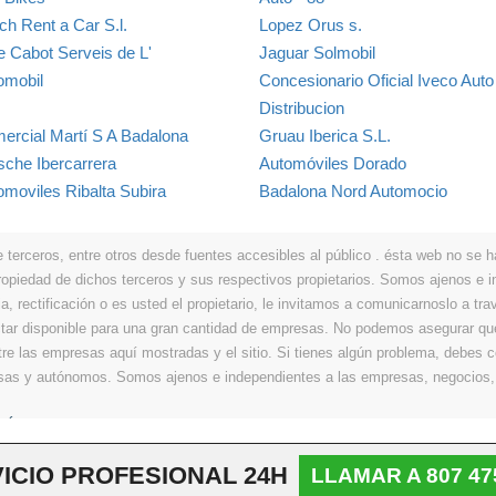
ch Rent a Car S.l.
Lopez Orus s.
e Cabot Serveis de L'
Jaguar Solmobil
omobil
Concesionario Oficial Iveco Auto
Distribucion
ercial Martí S A Badalona
Gruau Iberica S.L.
sche Ibercarrera
Automóviles Dorado
omoviles Ribalta Subira
Badalona Nord Automocio
erceros, entre otros desde fuentes accesibles al público . ésta web no se hace
propiedad de dichos terceros y sus respectivos propietarios. Somos ajenos e
a, rectificación o es usted el propietario, le invitamos a comunicarnoslo a tra
r disponible para una gran cantidad de empresas. No podemos asegurar que 
ntre las empresas aquí mostradas y el sitio. Si tienes algún problema, debes
resas y autónomos. Somos ajenos e independientes a las empresas, negocios,
Últimos
|
Aviso legal
|
Política de privacidad
|
Política de cookies
|
Contacto
ICIO PROFESIONAL 24H
LLAMAR A 807 47