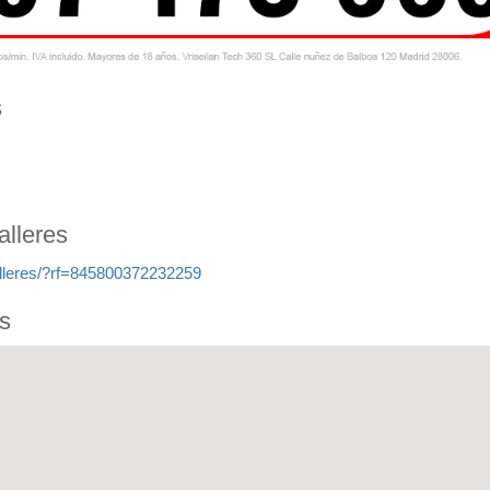
s
alleres
lleres/?rf=845800372232259
s