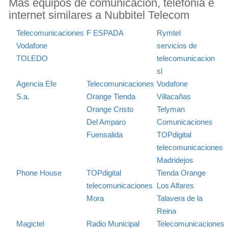
Más equipos de comunicación, telefonia e
internet similares a Nubbitel Telecom
Telecomunicaciones
F ESPADA
Rymtel
Vodafone
servicios de
TOLEDO
telecomunicacion
sl
Agencia Efe
Telecomunicaciones
Vodafone
S.a.
Orange Tienda
Villacañas
Orange Cristo
Telyman
Del Amparo
Comunicaciones
Fuensalida
TOPdigital
telecomunicaciones
Madridejos
Phone House
TOPdigital
Tienda Orange
telecomunicaciones
Los Alfares
Mora
Talavera de la
Reina
Magictel
Radio Municipal
Telecomunicaciones