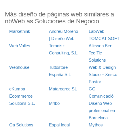
Más diseño de páginas web similares a
nbWeb as Soluciones de Negocio
Markethink
Andreu Moreno
LabWeb
| Diseño Web
TOMCAT SOFT
Web Valles
Teradisk
Aticweb Bcn
Consulting, S.L.
Tec Tic
Solutions
Webhouse
Tuttostore
Web & Design
España S L
Studio – Xesco
Pastor
eKumba
Matarogroc SL
GO
Ecommerce
Comunicació
Solutions S.L.
M4bo
Diseño Web
profesional en
Barcelona
Qa Solutions
Espai Ideal
Mythos