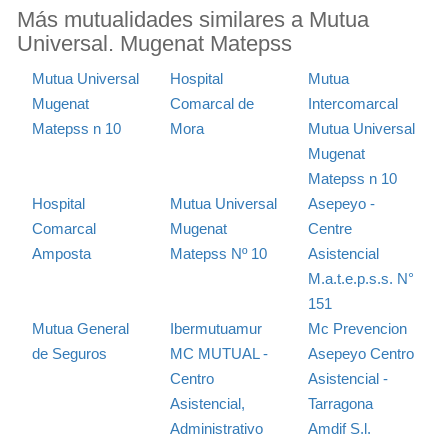
Más mutualidades similares a Mutua
Universal. Mugenat Matepss
Mutua Universal
Hospital
Mutua
Mugenat
Comarcal de
Intercomarcal
Matepss n 10
Mora
Mutua Universal
Mugenat
Matepss n 10
Hospital
Mutua Universal
Asepeyo -
Comarcal
Mugenat
Centre
Amposta
Matepss Nº 10
Asistencial
M.a.t.e.p.s.s. N°
151
Mutua General
Ibermutuamur
Mc Prevencion
de Seguros
MC MUTUAL -
Asepeyo Centro
Centro
Asistencial -
Asistencial,
Tarragona
Administrativo
Amdif S.l.