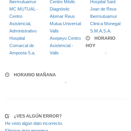
Ibermutuamur
Centre Mèdic
Hospital Sant
MC MUTUAL -
Diagnòstic
Joan de Reus
Centro
Alomar Reus
Ibermutuamur
Asistencial,
Mutua Universal
Clinica Monegal
Administrativo
Valls
S.M.A.S.A.
Hospital
Asepeyo Centro
HORARIO
Comarcal de
Asistencial -
HOY
Amposta S.a.
Valls
-
HORARIO MAÑANA
-
¿VES ALGÚN ERROR?
He visto algún dato incorrecto.
Eliminar ésta empresa.