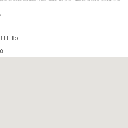
s
l Lillo
lo