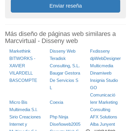
Enviar reseña
Más diseño de páginas web similares a
Marcvirtual - Disseny web
Markethink
Disseny Web
Fxdisseny
BITWORKS -
Teradisk
dpWebDesigner
XAVIER
Consulting, S.L.
Multicmedia
VILARDELL
Baugar Gestora
Dinamiweb
BASCOMPTE
De Servicios S
Insignia Studio
L
GO
Comunicació
Micro Bis
Coexia
Ienr Marketing
Multimedia S.l.
Consulting
Sirio Creaciones
Php Ninja
AFX Solutions
Internet y
Diseñoweb2005
Alba Junyent