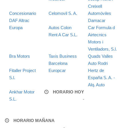
Creixell
Concesionario
Celomovil S. A.
Automóviles
DAF Altrac
Damacar
Europa
Autos Colon
Car Formula d
Rent A Car S.L.
Airtecnics
Motors i
Ventiladors, S.l.
Bra Motors
Taxis Business
Quads Valles
Barcelona
Auto Rodri
Fitaller Project
Europcar
Hertz de
S.l.
España S. A. -
Alq. Auto
Ankhar Motor
HORARIO HOY
S.L.
-
HORARIO MAÑANA
-