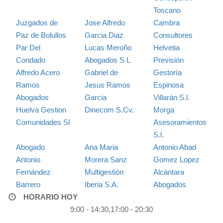
Toscano
Juzgados de
Jose Alfredo
Cambra
Paz de Bolullos
Garcia Diaz
Consultores
Par Del
Lucas Meroño
Helvetia
Condado
Abogados S L
Previsión
Alfredo Acero
Gabriel de
Gestoría
Ramos
Jesus Ramos
Espinosa
Abogados
Garcia
Villarán S.l.
Huelva Gestion
Dinecom S.Cv.
Morga
Comunidades Sl
Asesoramientos
S.l.
Abogado
Ana Maria
Antonio Abad
Antonio
Morera Sanz
Gomez Lopez
Fernández
Multigestión
Alcántara
Barrero
Iberia S.A.
Abogados
HORARIO HOY
9:00 - 14:30,17:00 - 20:30