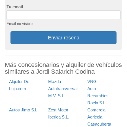
Tu email
Email no visible
Enviar reseña
Más concesionarios y alquiler de vehículos
similares a Jordi Salarich Codina
Alquiler De
Mazda
VNG
Lujo.com
Autotransversal
Auto-
M.V. S.L.
Recambios
Rocla S.l.
Autos Jimo S.l.
Zest Motor
Comercial i
Iberica S.L.
Agricola
Casacuberta