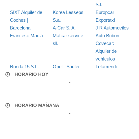
S.l.
SIXT Alquiler de
Korea Lesseps
Europcar
Coches |
S.a.
Exportaxi
Barcelona
A-Car S. A.
J R Automoviles
Francesc Macià
Matcar service
Auto Bribon
sll.
Covecar:
Alquiler de
vehículos
Ronda 15 S.L.
Opel - Sauter
Letamendi
HORARIO HOY
-
HORARIO MAÑANA
-