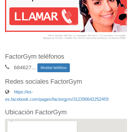
FactorGym teléfonos
684627
...
Mostrar teléfono
Redes sociales FactorGym
https://es-
es.facebook.com/pages/factorgym/312390642252459
Ubicación FactorGym