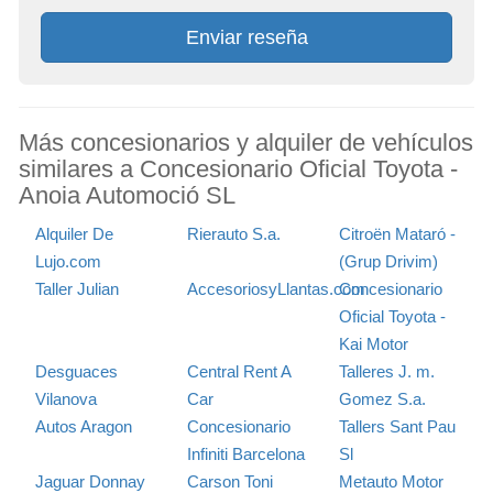
Enviar reseña
Más concesionarios y alquiler de vehículos
similares a Concesionario Oficial Toyota -
Anoia Automoció SL
Alquiler De
Rierauto S.a.
Citroën Mataró -
Lujo.com
(Grup Drivim)
Taller Julian
AccesoriosyLlantas.com
Concesionario
Oficial Toyota -
Kai Motor
Desguaces
Central Rent A
Talleres J. m.
Vilanova
Car
Gomez S.a.
Autos Aragon
Concesionario
Tallers Sant Pau
Infiniti Barcelona
Sl
Jaguar Donnay
Carson Toni
Metauto Motor