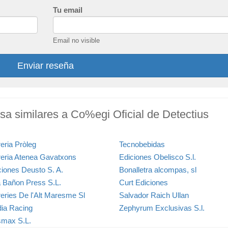
Tu email
Email no visible
Enviar reseña
ensa similares a Co%egi Oficial de Detectius
reria Pròleg
Tecnobebidas
breria Atenea Gavatxons
Ediciones Obelisco S.l.
ciones Deusto S. A.
Bonalletra alcompas, sl
a Bañon Press S.L.
Curt Ediciones
reries De l'Alt Maresme Sl
Salvador Raich Ullan
ia Racing
Zephyrum Exclusivas S.l.
max S.L.