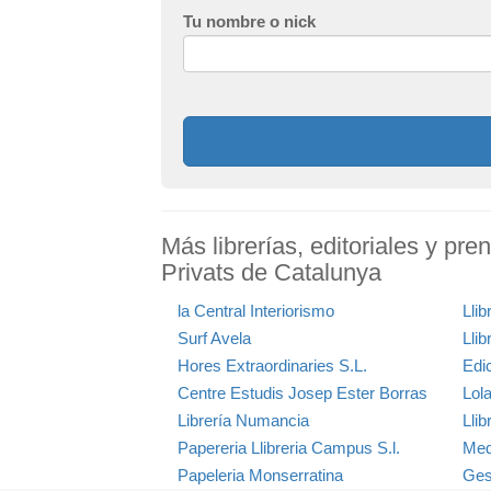
Tu nombre o nick
Más librerías, editoriales y pr
Privats de Catalunya
la Central Interiorismo
Llib
Surf Avela
Lli
Hores Extraordinaries S.L.
Edi
Centre Estudis Josep Ester Borras
Lol
Librería Numancia
Llib
Papereria Llibreria Campus S.l.
Med
Papeleria Monserratina
Ges