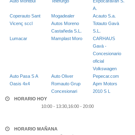
Auto Montbui
Telefurgo
Expocaravan S.
A.
Coperauto Sant
Mogadealer
Acauto S.a.
Vicenç sccl
Autos Moreno
Totauto Gavà
Castañeda S.L.
S.L.
Lumacar
Mamplast Moro
CARHAUS
Gavà -
Concesionario
oficial
Volkswagen
Auto Pasa S A
Auto Oliver
Pepecar.com
Oasis 4x4
Romauto Grup
Apm Motors
Concesionari
2010 S L
HORARIO HOY
10:00 - 13:30,16:00 - 20:00
HORARIO MAÑANA