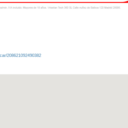
-car/208621092490382