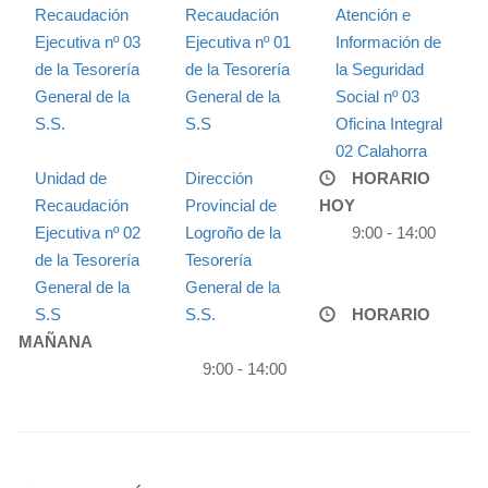
Recaudación
Recaudación
Atención e
Ejecutiva nº 03
Ejecutiva nº 01
Información de
de la Tesorería
de la Tesorería
la Seguridad
General de la
General de la
Social nº 03
S.S.
S.S
Oficina Integral
02 Calahorra
Unidad de
Dirección
HORARIO
Recaudación
Provincial de
HOY
Ejecutiva nº 02
Logroño de la
9:00 - 14:00
de la Tesorería
Tesorería
General de la
General de la
S.S
S.S.
HORARIO
MAÑANA
9:00 - 14:00