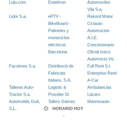
Lujo.com
Estelmon
Automoviles
Vila S.a.
Lidor S.a.
ePTV -
Rekord Motor
BikeBoard -
Ciclauto
Patinetes y
Automocion
monociclos
A.I.E.
eléctricos
Concesionario
Barcelona
Oficial Iveco
Automocio Vic
Facoimex S.a.
Distribució de
Full Rent S.l.
Fabricats
Enterprise Rent-
Italians, S.A.
A-Car
Talleres Auto-
Logistic &
Ambulancias
Tractor S.a.
Provider Sl
Lázaro
Automobils Guti,
Tallers Gámez
Manresauto
S.L.
HORARIO HOY
-