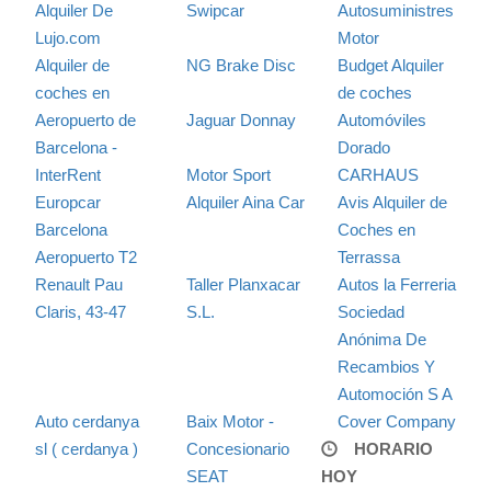
Alquiler De
Swipcar
Autosuministres
Lujo.com
Motor
Alquiler de
NG Brake Disc
Budget Alquiler
coches en
de coches
Aeropuerto de
Jaguar Donnay
Automóviles
Barcelona -
Dorado
InterRent
Motor Sport
CARHAUS
Europcar
Alquiler Aina Car
Avis Alquiler de
Barcelona
Coches en
Aeropuerto T2
Terrassa
Renault Pau
Taller Planxacar
Autos la Ferreria
Claris, 43-47
S.L.
Sociedad
Anónima De
Recambios Y
Automoción S A
Auto cerdanya
Baix Motor -
Cover Company
sl ( cerdanya )
Concesionario
HORARIO
SEAT
HOY