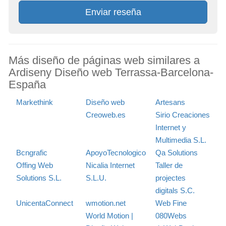
Enviar reseña
Más diseño de páginas web similares a
Ardiseny Diseño web Terrassa-Barcelona-
España
Markethink
Diseño web
Artesans
Creoweb.es
Sirio Creaciones
Internet y
Multimedia S.L.
Bcngrafic
ApoyoTecnologico
Qa Solutions
Offing Web
Nicalia Internet
Taller de
Solutions S.L.
S.L.U.
projectes
digitals S.C.
UnicentaConnect
wmotion.net
Web Fine
World Motion |
080Webs