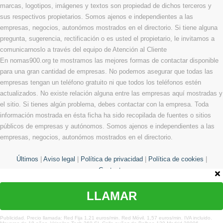
marcas, logotipos, imágenes y textos son propiedad de dichos terceros y
sus respectivos propietarios. Somos ajenos e independientes a las
empresas, negocios, autonómos mostrados en el directorio. Si tiene alguna
pregunta, sugerencia, rectificación o es usted el propietario, le invitamos a
comunicarnoslo a través del equipo de Atención al Cliente
En nomas900.org te mostramos las mejores formas de contactar disponible
para una gran cantidad de empresas. No podemos asegurar que todas las
empresas tengan un teléfono gratuito ni que todos los teléfonos estén
actualizados. No existe relación alguna entre las empresas aquí mostradas y
el sitio. Si tienes algún problema, debes contactar con la empresa. Toda
información mostrada en ésta ficha ha sido recopilada de fuentes o sitios
públicos de empresas y autónomos. Somos ajenos e independientes a las
empresas, negocios, autonómos mostrados en el directorio.
Últimos
|
Aviso legal
|
Política de privacidad
|
Política de cookies
|
Contacto
LLAMAR
© Copyright 2013 - 2026 Todos los derechos reservados
¿Te hemos ayudado?
Publicidad. Precio llamada: Red Fija 1,21 euros/min. Red Móvil. 1,57 euros/min. IVA incluido.