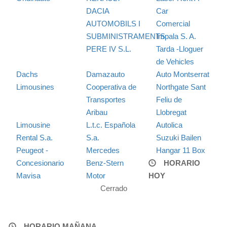
DACIA
Car
AUTOMOBILS I
Comercial
SUBMINISTRAMENTS
Impala S. A.
PERE IV S.L.
Tarda -Lloguer
de Vehicles
Dachs
Damazauto
Auto Montserrat
Limousines
Cooperativa de
Northgate Sant
Transportes
Feliu de
Aribau
Llobregat
Limousine
L.t.c. Española
Autolica
Rental S.a.
S.a.
Suzuki Bailen
Peugeot -
Mercedes
Hangar 11 Box
Concesionario
Benz-Stern
HORARIO
Mavisa
Motor
HOY
Cerrado
HORARIO MAÑANA